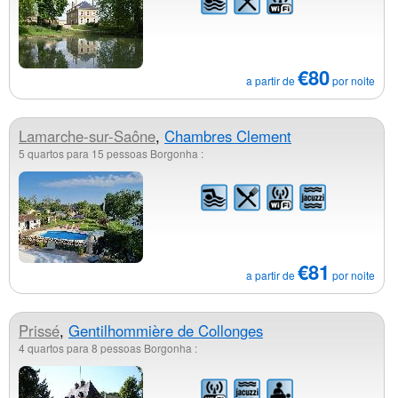
€80
a partir de
por noite
Lamarche-sur-Saône
,
Chambres Clement
5 quartos para 15 pessoas Borgonha :
€81
a partir de
por noite
Prissé
,
Gentilhommière de Collonges
4 quartos para 8 pessoas Borgonha :