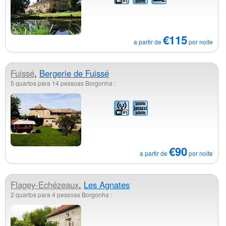
€115
a partir de
por noite
Fuissé
,
Bergerie de Fuissé
5 quartos para 14 pessoas Borgonha :
€90
a partir de
por noite
Flagey-Echézeaux
,
Les Agnates
2 quartos para 4 pessoas Borgonha :