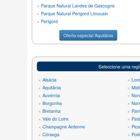
Parque Natural Landes de Gascogne
Parque Natural Perigord Limousin
Perigord
Oferta especial Aquitânia
Seleccione uma regi
Alsácia
Lor
Aquitânia
Midi
Auvérnia
Nord
Borgonha
Nor
Bretanha
Pari
Vale do Loire
País
Champagne Ardenne
Pica
Córsega
Poit