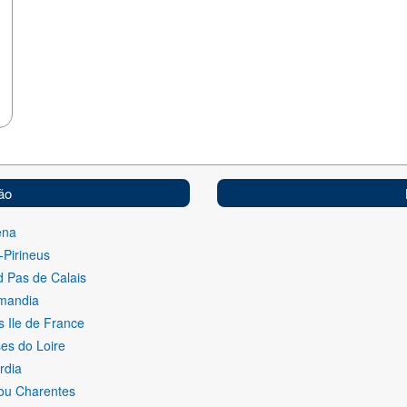
ão
ena
-Pirineus
 Pas de Calais
mandia
s Ile de France
es do Loire
rdia
ou Charentes