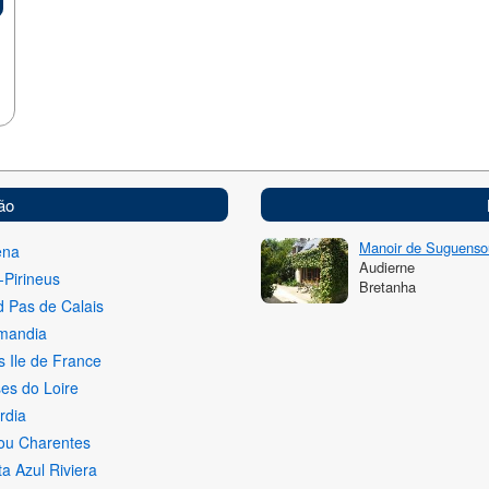
ão
Manoir de Suguenso
ena
Audierne
-Pirineus
Bretanha
 Pas de Calais
mandia
s Ile de France
es do Loire
rdia
ou Charentes
a Azul Riviera