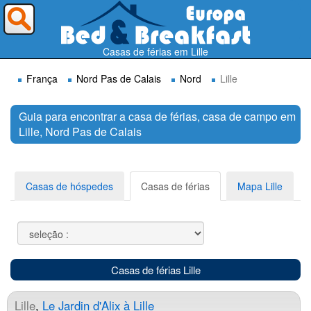
Para onde deseja ir ?
Casas de férias em Lille
França
Nord Pas de Calais
Nord
Lille
Guia para encontrar a casa de férias, casa de campo em
Lille, Nord Pas de Calais
Procurar
Casas de hóspedes
Casas de férias
Mapa Lille
Casas de férias Lille
Lille
,
Le Jardin d'Alix à Lille