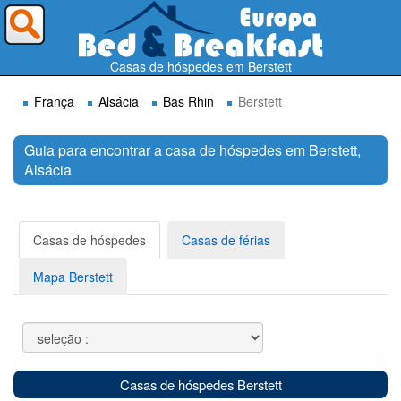
Para onde deseja ir ?
Casas de hóspedes em Berstett
França
Alsácia
Bas Rhin
Berstett
Guia para encontrar a casa de hóspedes em Berstett,
Alsácia
Procurar
Casas de hóspedes
Casas de férias
Mapa Berstett
Casas de hóspedes Berstett