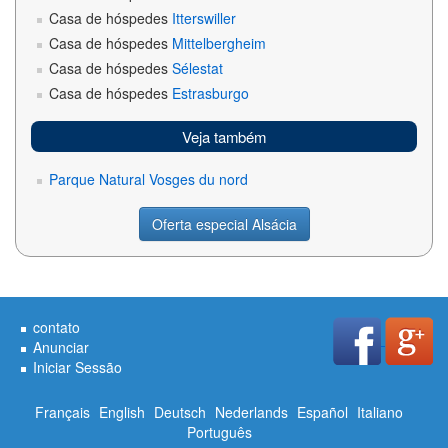
Casa de hóspedes
Itterswiller
Casa de hóspedes
Mittelbergheim
Casa de hóspedes
Sélestat
Casa de hóspedes
Estrasburgo
Veja também
Parque Natural Vosges du nord
Oferta especial Alsácia
contato
Anunciar
Iniciar Sessão
Français
English
Deutsch
Nederlands
Español
Italiano
Português