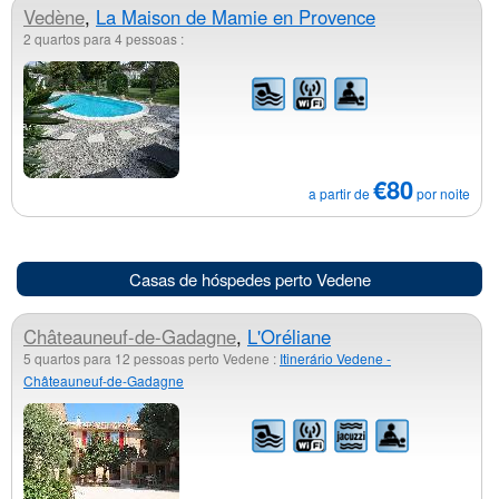
Vedène
,
La Maison de Mamie en Provence
2 quartos para 4 pessoas :
€80
a partir de
por noite
Casas de hóspedes perto Vedene
Châteauneuf-de-Gadagne
,
L'Oréliane
5 quartos para 12 pessoas perto Vedene :
Itinerário Vedene -
Châteauneuf-de-Gadagne