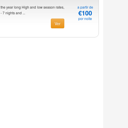
 the year long High and low season rates,
a partir de
€100
- 7 nights and ...
por noite
Ver