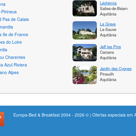
Léchèmia
ena
Salies-de-Béarn
-Pirineus
Aquitânia
 Pas de Calais
La Grave
mandia
La-Sauve
s Ile de France
Aquitânia
es do Loire
Jeff les Pins
rdia
Carcans
ou Charentes
Aquitânia
a Azul Riviera
Jardin des Cygnes
ano Alpes
Pineuilh
Aquitânia
Europa-Bed & Breakfast 2004 - 2026 © | Ofertas especiais em 