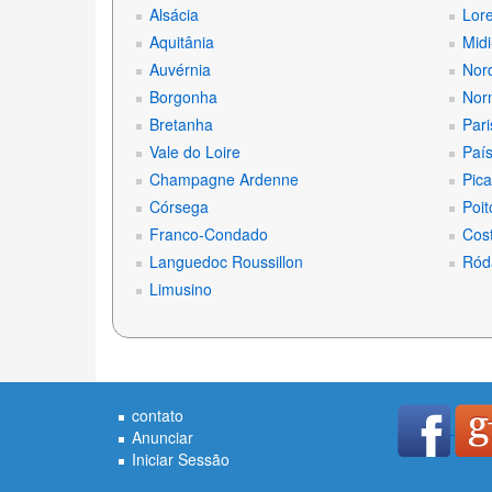
Alsácia
Lor
Aquitânia
Midi
Auvérnia
Nord
Borgonha
Nor
Bretanha
Pari
Vale do Loire
País
Champagne Ardenne
Pica
Córsega
Poit
Franco-Condado
Cost
Languedoc Roussillon
Ród
Limusino
contato
Anunciar
Iniciar Sessão