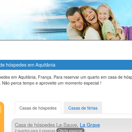
s de hóspedes em Aquitânia
spedes em Aquitânia, França. Para reservar um quarto em casa de hós
. Não perca tempo e aproveite um momento especial !
Casas de hóspedes
Casas de férias
Casa de hóspedes
La-Sauve
,
La Grave
2 quartos para 4 pessoas
Oferta especial
: