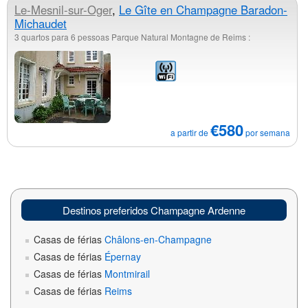
Le-Mesnil-sur-Oger
,
Le Gîte en Champagne Baradon-
Michaudet
3 quartos para 6 pessoas Parque Natural Montagne de Reims :
€580
a partir de
por semana
Destinos preferidos Champagne Ardenne
Casas de férias
Châlons-en-Champagne
Casas de férias
Épernay
Casas de férias
Montmirail
Casas de férias
Reims