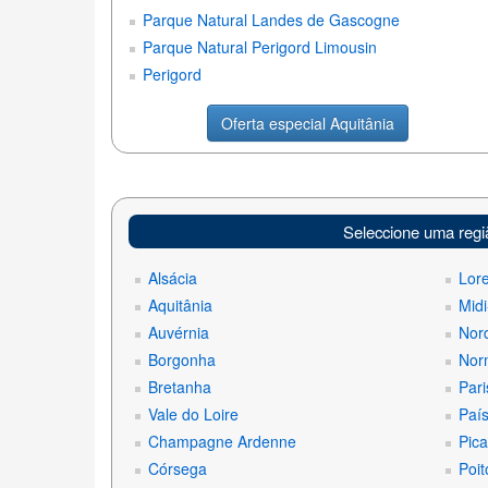
Parque Natural Landes de Gascogne
Parque Natural Perigord Limousin
Perigord
Oferta especial Aquitânia
Seleccione uma regi
Alsácia
Lor
Aquitânia
Midi
Auvérnia
Nord
Borgonha
Nor
Bretanha
Pari
Vale do Loire
País
Champagne Ardenne
Pica
Córsega
Poit