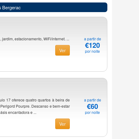
s Bergerac
jardim, estacionamento, WiFi/internet. ...
a partir de
€120
Ver
por noite
o 17 oferece quatro quartos à beira de
a partir de
€60
o Perigord Pourpre. Descanso e bem-estar
oásis encantadora e ...
por noite
Ver