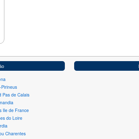
ão
ena
-Pirineus
 Pas de Calais
mandia
s Ile de France
es do Loire
rdia
ou Charentes