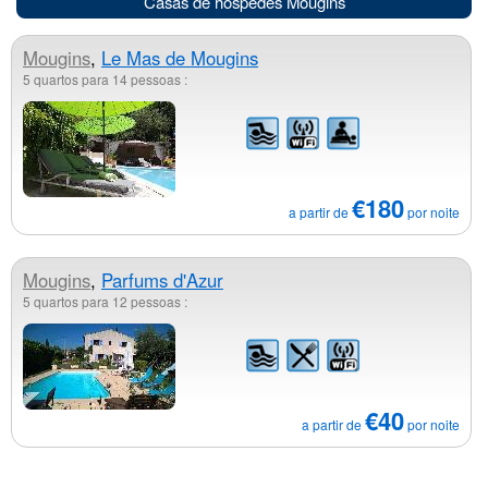
Casas de hóspedes Mougins
Mougins
,
Le Mas de Mougins
5 quartos para 14 pessoas :
€180
a partir de
por noite
Mougins
,
Parfums d'Azur
5 quartos para 12 pessoas :
€40
a partir de
por noite