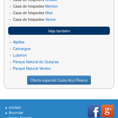
Casa de hóspedes
Menton
Casa de hóspedes
Nice
Casa de hóspedes
Vence
Veja também
Alpilles
Camargue
Luberon
Parque Natural du Queyras
Parque Natural Verdon
Oferta especial Costa Azul Riviera
contato
Anunciar
Iniciar Sessão