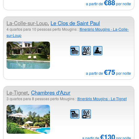
€88
a partir de
por noite
La-Colle-sur-Loup
,
Le Clos de Saint Paul
4 quartos para 10 pessoas perto Mougins :
Itinerário Mougins - La-Colle-
sur-Loup
€75
a partir de
por noite
Le-Tignet
,
Chambres d'Azur
3 quartos para 8 pessoas perto Mougins :
Itinerário Mougins - Le-Tignet
€130
a partir de
por noite