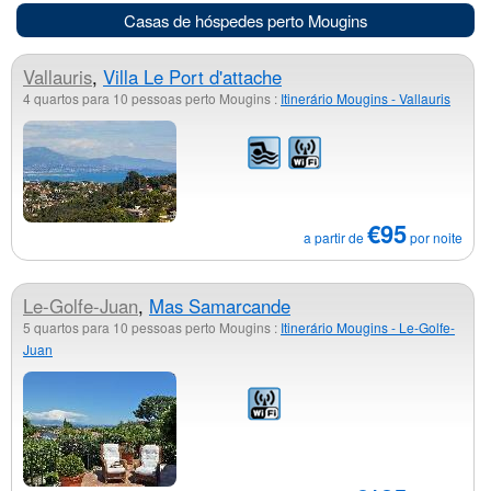
Casas de hóspedes perto Mougins
Vallauris
,
Villa Le Port d'attache
4 quartos para 10 pessoas perto Mougins :
Itinerário Mougins - Vallauris
€95
a partir de
por noite
Le-Golfe-Juan
,
Mas Samarcande
5 quartos para 10 pessoas perto Mougins :
Itinerário Mougins - Le-Golfe-
Juan