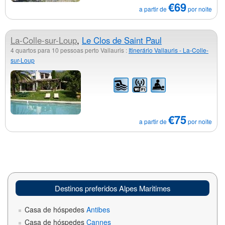
€69
a partir de
por noite
La-Colle-sur-Loup
,
Le Clos de Saint Paul
4 quartos para 10 pessoas perto Vallauris :
Itinerário Vallauris - La-Colle-
sur-Loup
€75
a partir de
por noite
Destinos preferidos Alpes Maritimes
Casa de hóspedes
Antibes
Casa de hóspedes
Cannes