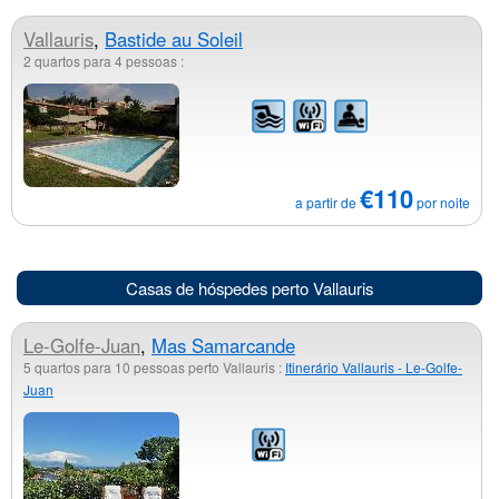
Vallauris
,
Bastide au Soleil
2 quartos para 4 pessoas :
€110
a partir de
por noite
Casas de hóspedes perto Vallauris
Le-Golfe-Juan
,
Mas Samarcande
5 quartos para 10 pessoas perto Vallauris :
Itinerário Vallauris - Le-Golfe-
Juan